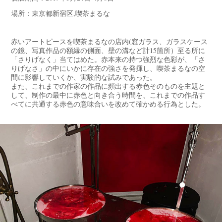
場所：東京都新宿区,喫茶まるな
赤いアートピースを喫茶まるなの店内(窓ガラス、ガラスケース
の鏡、写真作品の額縁の側面、壁の溝など計15箇所）至る所に
「さりげなく」当てはめた。赤本来の持つ強烈な色彩が、「さ
りげなさ」の中にいかに存在の強さを発揮し、喫茶まるなの空
間に影響していくか、実験的な試みであった。
また、これまでの作家の作品に頻出する赤色そのものを主題と
して、制作の最中に赤色と向き合う時間を、これまでの作品す
べてに共通する赤色の意味合いを改めて確かめる行為とした。