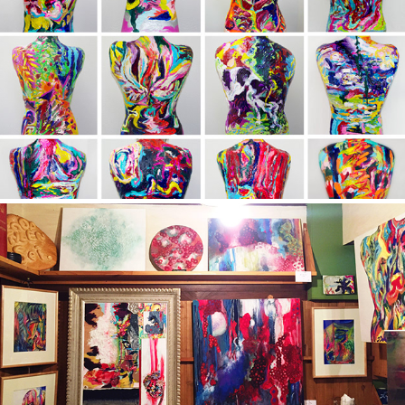
描く　掻く
DRAWING/ WORK IN PROGRESS