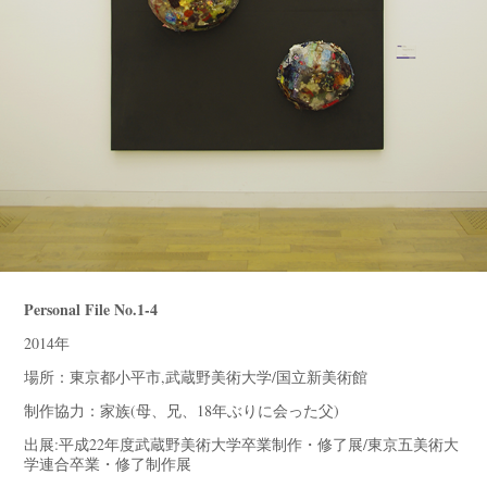
Personal File No.1-4
2014年
場所：東京都小平市,武蔵野美術大学/国立新美術館
制作協力：家族(母、兄、18年ぶりに会った父)
出展:平成22年度武蔵野美術大学卒業制作・修了展/東京五美術大
学連合卒業・修了制作展