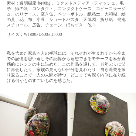
素材：透明樹脂 約40kg 、ミクストメディア（ティッシュ、毛
糸、卵の殻、コンタクト、コンタクトケース、コピーコラージ
ュ、のりケース、空き缶、ペットボトル、紙粘土、大和糊、絵
の具、花、布、小豆、ショートパスタ、天気図、折り紙、発泡
スチロール、広告、チェーン、ほおずき 他 ）
サイズ：W1800×D600×H3000
私を含めた家族４人の半球には、それぞれが生まれてから今ま
での記憶を思い返しその記憶から連想できるモチーフを私が直
感的にレジンの中に詰めた。この作品を通して、18年ぶりに父
に再会したり、家族の見えない部分を見れたり、自ら過去を振
り返ることで一人の人間が持つ、どこまでも深く内側に在り続
ける何かものすごいものを感じた。